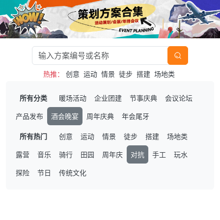
热推：
创意
运动
情景
徒步
搭建
场地类
所有分类
暖场活动
企业团建
节事庆典
会议论坛
产品发布
酒会晚宴
周年庆典
年会尾牙
所有热门
创意
运动
情景
徒步
搭建
场地类
露营
音乐
骑行
田园
周年庆
对抗
手工
玩水
探险
节日
传统文化